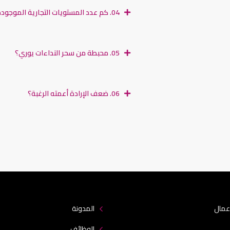
04. كم عدد المستويات التجارية الموجودة؟
05. محبطة من سحر النداءات يوري؟
06. ضعف الإرادة أعمته الرغبة؟
عمال
المدونة
الوظائف