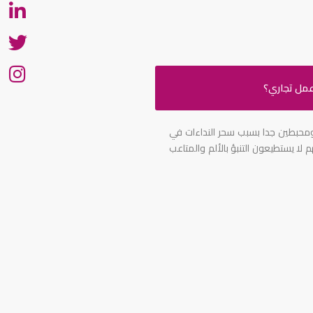
n
n
n
 ومحبطين جدا بسبب سحر النداءات في
م لا يستطيعون التنبؤ بالألم والمتاعب